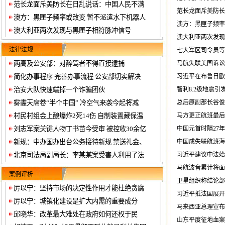
范长龙面斥美防长在日乱说话：中国人民不满
范长龙面斥美防长
澳方：黑匣子频率或改变 暂不派遣水下机器人
澳方：黑匣子频率
澳大利亚两次发现与黑匣子相符脉冲信号
澳大利亚两次发现
法律法规
七大军区司令员等
两高及公安部：对醉驾者不得直接逮捕
马航失联美国诉讼
简化办事程序 完善办事流程 公安部切实解决
习近平在布鲁日欧
治安大队快速端掉一个诈骗团伙
智利8.2级地震引
雾霾天席卷“半个中国” 冷空气来袭今起将减
总后原副部长谷俊
村民村组会上酿爆炸2死14伤 自制装置藏保温
马方更正航班最后
刘志军案关键人物丁书苗今受审 被控收30余亿
中国元首时隔27
新规：中办国办出台公务接待新规 禁送礼金、
中国成失联航班海
北京司法局副局长：李某某案受害人利用了法
习近平建议中法始
马航波音累计将面
案例评析
卫星组织称结论部
厉以宁：坚持市场的决定性作用才能杜绝贪腐
习近平抵法国展开
厉以宁：城镇化建设是扩大内需的重要成分
马来西亚总理宣布M
邱晓华：改革最大难处在政府如何还权于民
山东平度征地血案