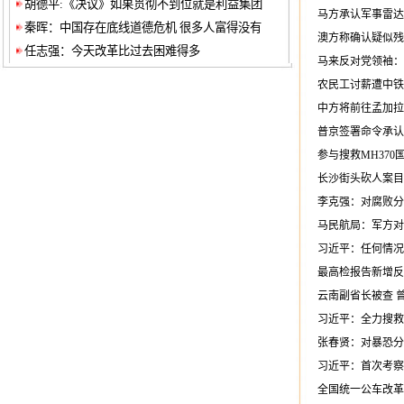
胡德平:《决议》如果贯彻不到位就是利益集团
马方承认军事雷达
秦晖：中国存在底线道德危机 很多人富得没有
澳方称确认疑似残
任志强：今天改革比过去困难得多
马来反对党领袖：
农民工讨薪遭中铁
中方将前往孟加拉
普京签署命令承认
参与搜救MH370
长沙街头砍人案目
李克强：对腐败分
马民航局：军方对
习近平：任何情况
最高检报告新增反
云南副省长被查 
习近平：全力搜救
张春贤：对暴恐分
习近平：首次考察
全国统一公车改革