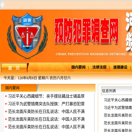
国内要闻
|
法律法规
|
道德建设
今天是：
126年8月8日 星期六 农历六月廿六
国内要闻
信息列表
习近平关心西藏细节：亲手摸驻藏战士铺盖厚
习近平关心西藏细
习近平为武警猎鹰突击队授旗：严打暴恐犯罪
习近平为武警猎鹰
范长龙面斥美防长在日乱说话：中国人民不满
范长龙面斥美防长
范长龙面斥美防长在日乱说话：中国人民不满
范长龙面斥美防长
范长龙面斥美防长在日乱说话：中国人民不满
范长龙面斥美防长